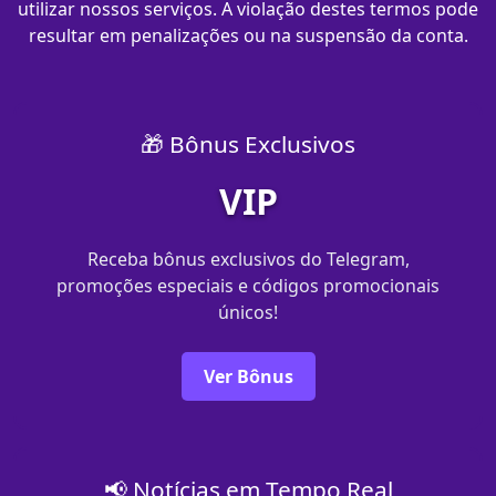
utilizar nossos serviços. A violação destes termos pode
resultar em penalizações ou na suspensão da conta.
🎁 Bônus Exclusivos
VIP
Receba bônus exclusivos do Telegram,
promoções especiais e códigos promocionais
únicos!
Ver Bônus
📢 Notícias em Tempo Real