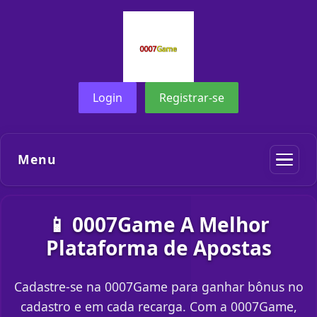
Login
Registrar-se
Menu
📱 0007Game A Melhor
Plataforma de Apostas
Cadastre-se na 0007Game para ganhar bônus no
cadastro e em cada recarga. Com a 0007Game,