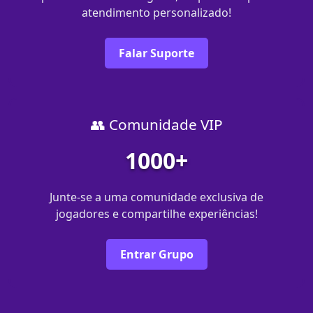
atendimento personalizado!
Falar Suporte
👥 Comunidade VIP
1000+
Junte-se a uma comunidade exclusiva de
jogadores e compartilhe experiências!
Entrar Grupo