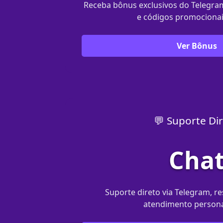
Receba bônus exclusivos do Telegra
e códigos promocionai
Ver Bônus
💬 Suporte Di
Cha
Suporte direto via Telegram, r
atendimento persona