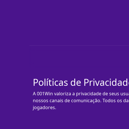
Políticas de Privacida
A 001Win valoriza a privacidade de seus us
nossos canais de comunicação. Todos os dad
jogadores.