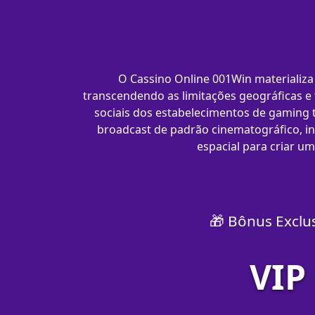
O Cassino Online 001Win materializa 
transcendendo as limitações geográficas e 
sociais dos estabelecimentos de gaming t
broadcast de padrão cinematográfico, in
espacial para criar u
🎁 Bônus Exclu
VIP