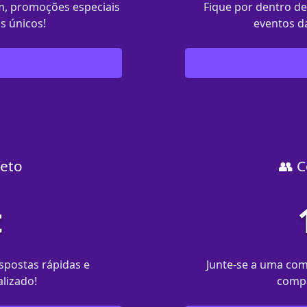
m, promoções especiais
Fique por dentro d
s únicos!
eventos d
reto
👥 
t
espostas rápidas e
Junte-se a uma com
lizado!
compa