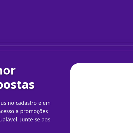
hor
postas
us no cadastro e em
acesso a promoções
ualável. Junte-se aos