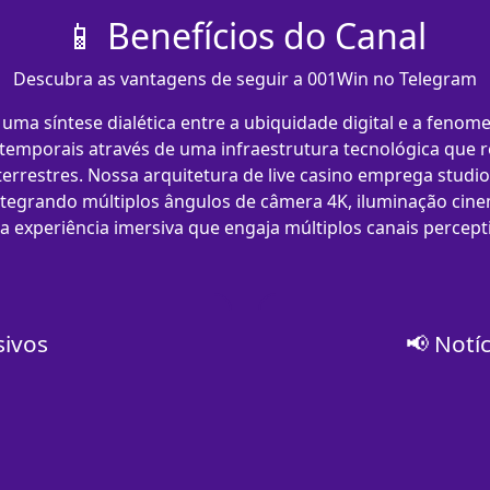
📱 Benefícios do Canal
Descubra as vantagens de seguir a 001Win no Telegram
uma síntese dialética entre a ubiquidade digital e a fenomen
temporais através de uma infraestrutura tecnológica que re
errestres. Nossa arquitetura de live casino emprega studi
tegrando múltiplos ângulos de câmera 4K, iluminação cine
ma experiência imersiva que engaja múltiplos canais percep
sivos
📢 Notí