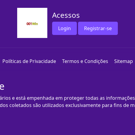
Acessos
Login
Registrar-se
Políticas de Privacidade
Termos e Condições
Sitemap
de
uários e está empenhada em proteger todas as informações
os coletados são utilizados exclusivamente para fins de m