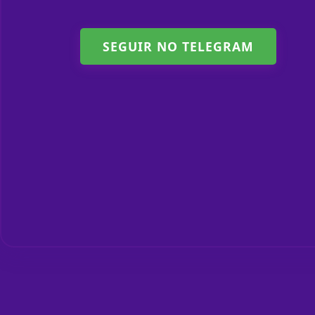
SEGUIR NO TELEGRAM