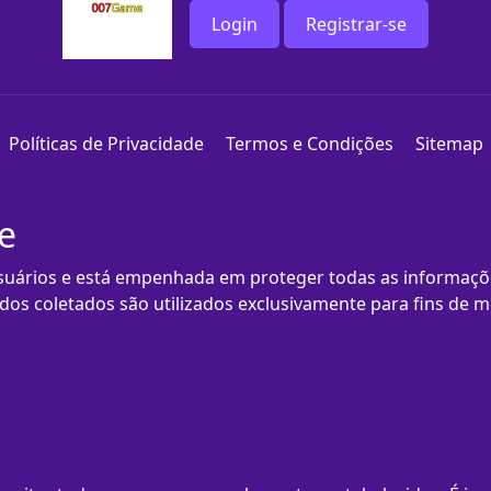
Login
Registrar-se
Políticas de Privacidade
Termos e Condições
Sitemap
de
usuários e está empenhada em proteger todas as informaçõ
os coletados são utilizados exclusivamente para fins de m