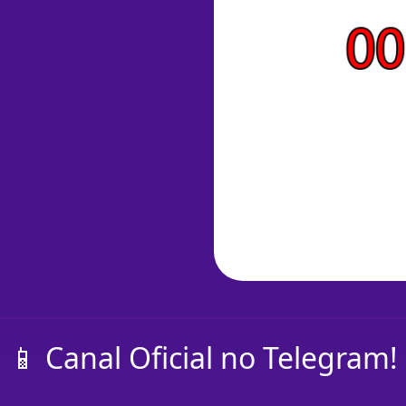
📱 Canal Oficial no Telegram!