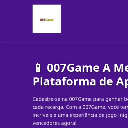
📱 007Game A M
Plataforma de A
Cadastre-se na 007Game para ganhar b
cada recarga. Com a 007Game, você te
incríveis e uma experiência de jogo inig
vencedores agora!