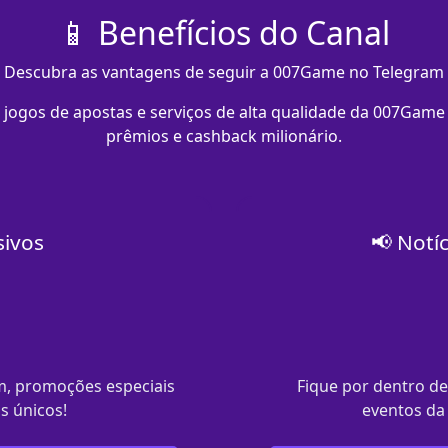
📱 Benefícios do Canal
Descubra as vantagens de seguir a 007Game no Telegram
os de apostas e serviços de alta qualidade da 007Game Br
prêmios e cashback milionário.
sivos
📢 Notí
m, promoções especiais
Fique por dentro d
s únicos!
eventos da