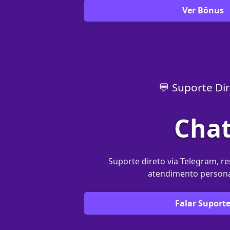
Ver Bônus
💬 Suporte Di
Cha
Suporte direto via Telegram, r
atendimento persona
Falar Suport