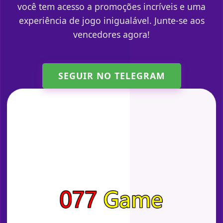
você tem acesso a promoções incríveis e uma
experiência de jogo inigualável. Junte-se aos
vencedores agora!
SEGUIR NO TELEGRAM