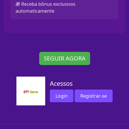
🎁 Receba bônus exclusivos
automaticamente
SEGUIR AGORA
Acessos
Login
Registrar-se