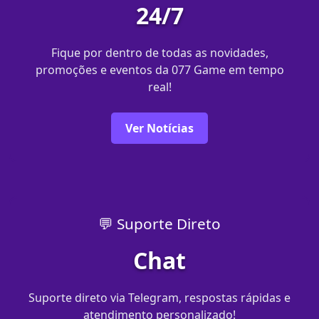
24/7
Fique por dentro de todas as novidades,
promoções e eventos da 077 Game em tempo
real!
Ver Notícias
💬 Suporte Direto
Chat
Suporte direto via Telegram, respostas rápidas e
atendimento personalizado!