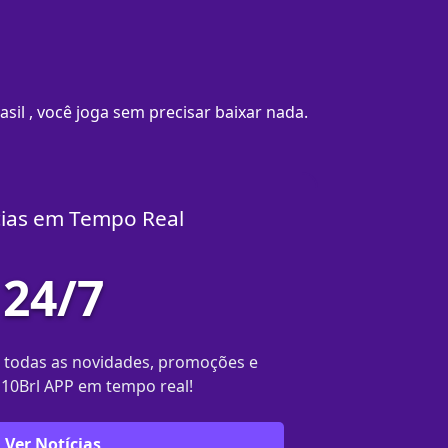
sil , você joga sem precisar baixar nada.
cias em Tempo Real
24/7
e todas as novidades, promoções e
 10Brl APP em tempo real!
Ver Notícias