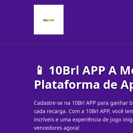
📱 10Brl APP A M
Plataforma de A
Cadastre-se na 10Brl APP para ganhar 
cada recarga. Com a 10Brl APP, você t
incríveis e uma experiência de jogo inig
vencedores agora!