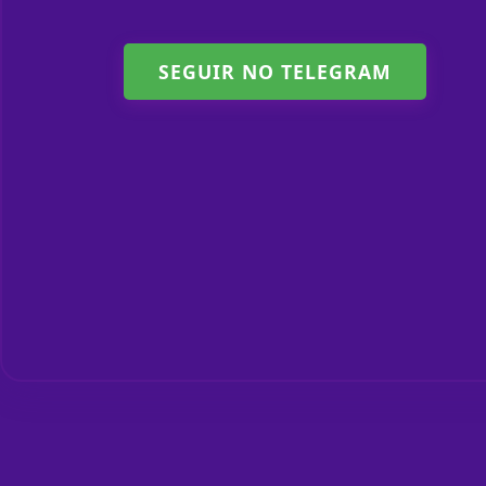
SEGUIR NO TELEGRAM