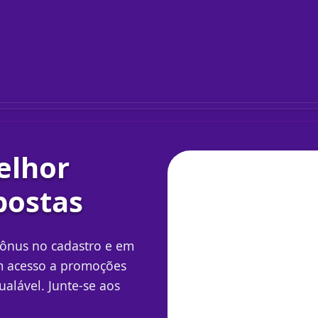
elhor
postas
bônus no cadastro e em
em acesso a promoções
ualável. Junte-se aos