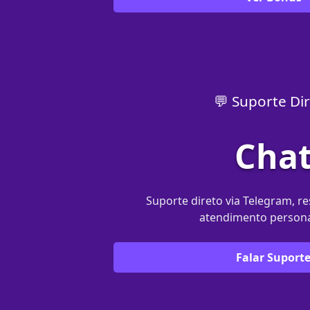
💬 Suporte Di
Cha
Suporte direto via Telegram, r
atendimento persona
Falar Suport