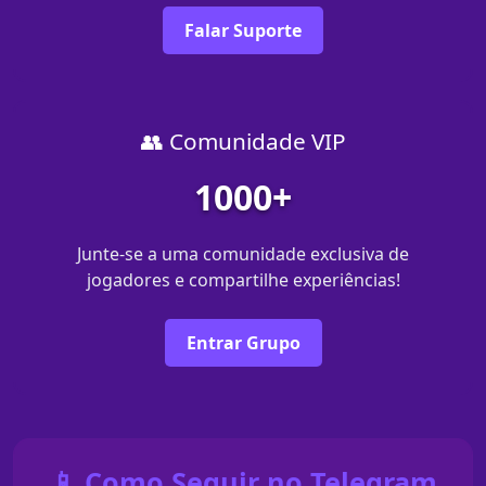
Falar Suporte
👥 Comunidade VIP
1000+
Junte-se a uma comunidade exclusiva de
jogadores e compartilhe experiências!
Entrar Grupo
📱 Como Seguir no Telegram