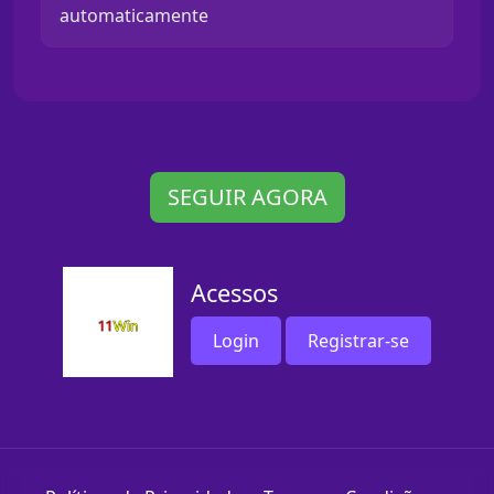
automaticamente
SEGUIR AGORA
Acessos
Login
Registrar-se