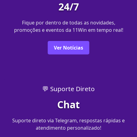
24/7
Fique por dentro de todas as novidades,
promoções e eventos da 11Win em tempo real!
Ver Notícias
💬 Suporte Direto
Chat
Suporte direto via Telegram, respostas rápidas e
atendimento personalizado!