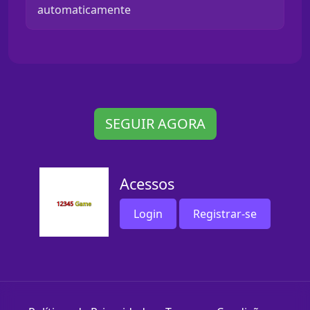
automaticamente
SEGUIR AGORA
Acessos
Login
Registrar-se