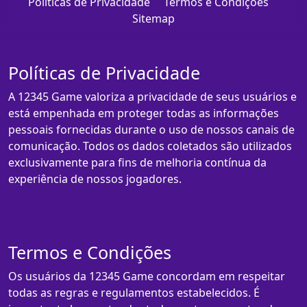
Políticas de Privacidade
Termos e Condições
Sitemap
Políticas de Privacidade
A 12345 Game valoriza a privacidade de seus usuários e
está empenhada em proteger todas as informações
pessoais fornecidas durante o uso de nossos canais de
comunicação. Todos os dados coletados são utilizados
exclusivamente para fins de melhoria contínua da
experiência de nossos jogadores.
Termos e Condições
Os usuários da 12345 Game concordam em respeitar
todas as regras e regulamentos estabelecidos. É