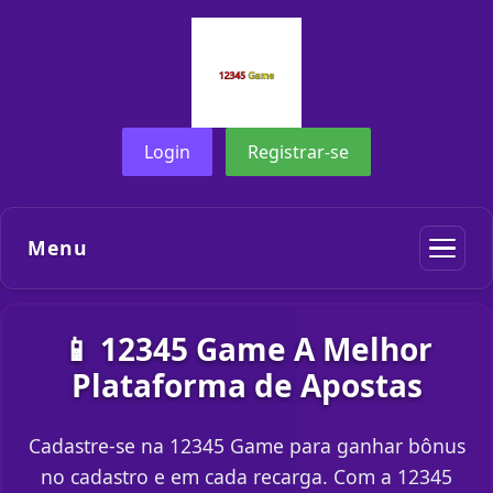
Login
Registrar-se
Menu
📱 12345 Game A Melhor
Plataforma de Apostas
Cadastre-se na 12345 Game para ganhar bônus
no cadastro e em cada recarga. Com a 12345