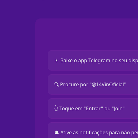
📱 Baixe o app Telegram no seu disp
🔍 Procure por "@14VinOficial"
👆 Toque em "Entrar" ou "Join"
🔔 Ative as notificações para não p