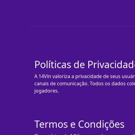
Políticas de Privacida
A 14Vin valoriza a privacidade de seus usu
canais de comunicação. Todos os dados cole
jogadores.
Termos e Condições