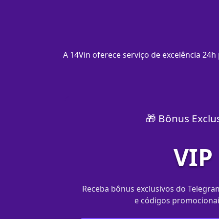
A 14Vin oferece serviço de excelência 24
🎁 Bônus Exclu
VIP
Receba bônus exclusivos do Telegra
e códigos promocionai