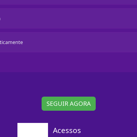
a
aticamente
SEGUIR AGORA
Acessos