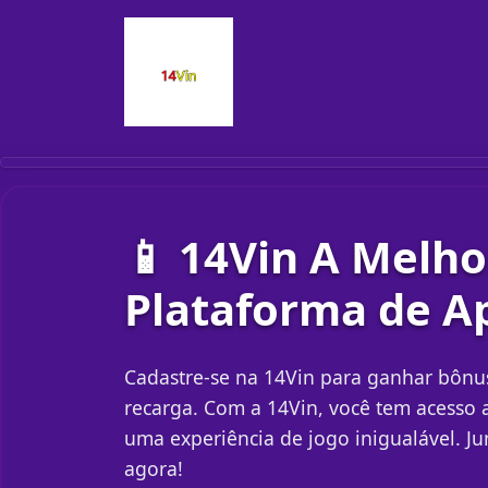
📱 14Vin A Melho
Plataforma de A
Cadastre-se na 14Vin para ganhar bônu
recarga. Com a 14Vin, você tem acesso 
uma experiência de jogo inigualável. J
agora!