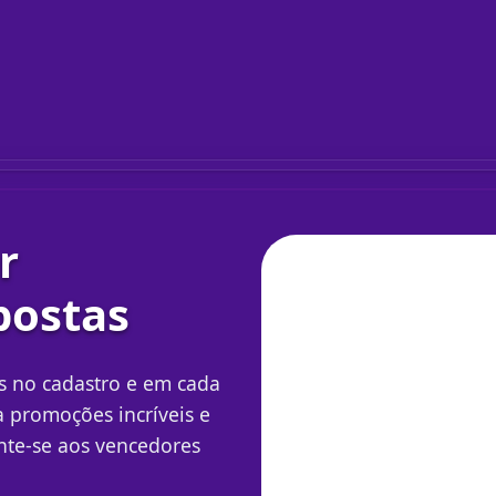
r
postas
s no cadastro e em cada
a promoções incríveis e
unte-se aos vencedores