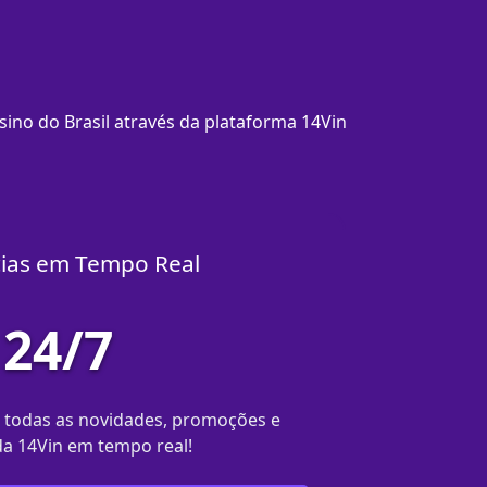
ino do Brasil através da plataforma 14Vin
cias em Tempo Real
24/7
e todas as novidades, promoções e
da 14Vin em tempo real!