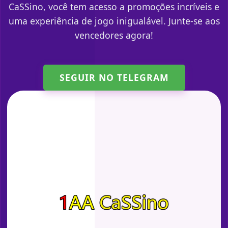
CaSSino, você tem acesso a promoções incríveis e
uma experiência de jogo inigualável. Junte-se aos
vencedores agora!
SEGUIR NO TELEGRAM