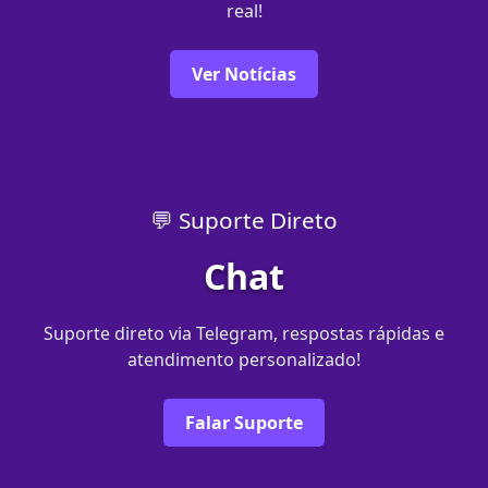
real!
Ver Notícias
💬 Suporte Direto
Chat
Suporte direto via Telegram, respostas rápidas e
atendimento personalizado!
Falar Suporte