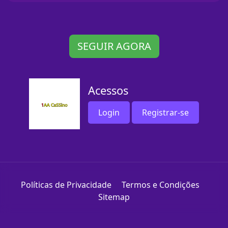
SEGUIR AGORA
Acessos
Login
Registrar-se
Políticas de Privacidade
Termos e Condições
Sitemap