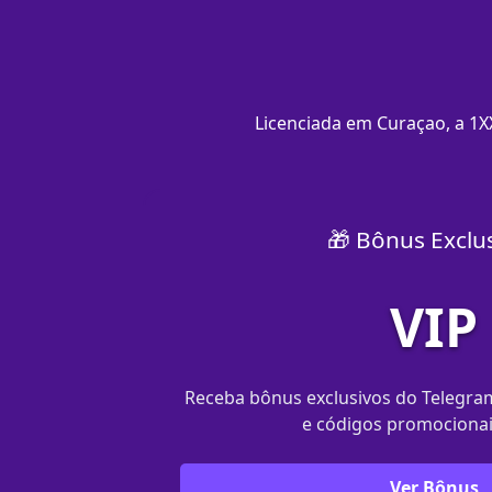
Licenciada em Curaçao, a 1XX
🎁 Bônus Exclu
VIP
Receba bônus exclusivos do Telegra
e códigos promocionai
Ver Bônus