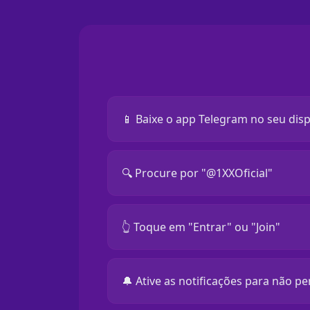
📱 Baixe o app Telegram no seu disp
🔍 Procure por "@1XXOficial"
👆 Toque em "Entrar" ou "Join"
🔔 Ative as notificações para não p