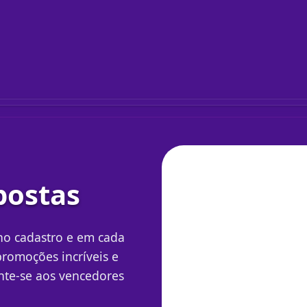
postas
no cadastro e em cada
promoções incríveis e
unte-se aos vencedores