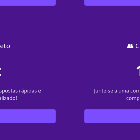
reto
👥 
t
espostas rápidas e
Junte-se a uma com
lizado!
compa
e