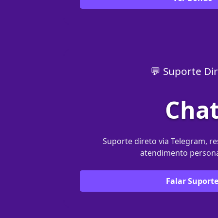
💬 Suporte Di
Cha
Suporte direto via Telegram, r
atendimento persona
Falar Suport