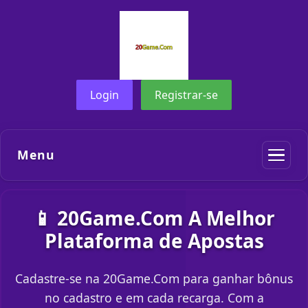
Login
Registrar-se
Menu
📱 20Game.Com A Melhor
Plataforma de Apostas
Cadastre-se na 20Game.Com para ganhar bônus
no cadastro e em cada recarga. Com a