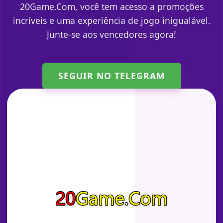
20Game.Com, você tem acesso a promoções
incríveis e uma experiência de jogo inigualável.
Junte-se aos vencedores agora!
SEGUIR NO TELEGRAM