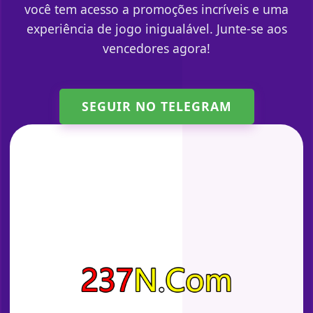
você tem acesso a promoções incríveis e uma
experiência de jogo inigualável. Junte-se aos
vencedores agora!
SEGUIR NO TELEGRAM