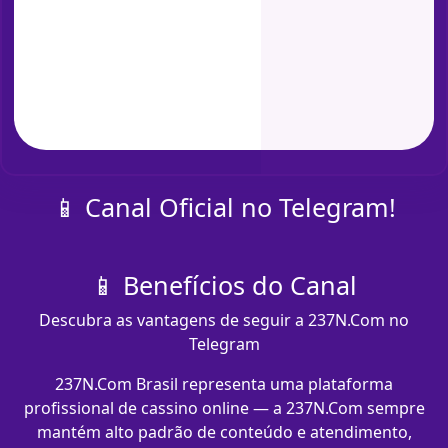
📱 Canal Oficial no Telegram!
📱 Benefícios do Canal
Descubra as vantagens de seguir a 237N.Com no
Telegram
237N.Com Brasil representa uma plataforma
profissional de cassino online — a 237N.Com sempre
mantém alto padrão de conteúdo e atendimento,