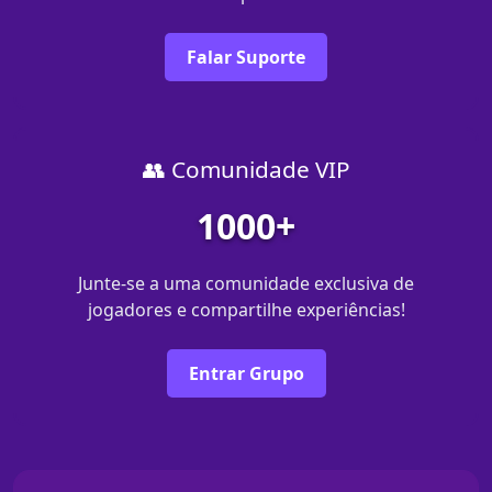
Falar Suporte
👥 Comunidade VIP
1000+
Junte-se a uma comunidade exclusiva de
jogadores e compartilhe experiências!
Entrar Grupo