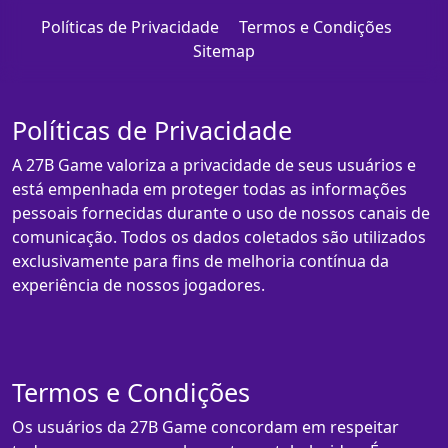
Políticas de Privacidade
Termos e Condições
Sitemap
Políticas de Privacidade
A 27B Game valoriza a privacidade de seus usuários e
está empenhada em proteger todas as informações
pessoais fornecidas durante o uso de nossos canais de
comunicação. Todos os dados coletados são utilizados
exclusivamente para fins de melhoria contínua da
experiência de nossos jogadores.
Termos e Condições
Os usuários da 27B Game concordam em respeitar