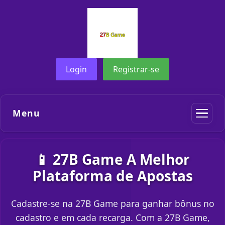
Login
Registrar-se
Menu
📱 27B Game A Melhor
Plataforma de Apostas
Cadastre-se na 27B Game para ganhar bônus no
cadastro e em cada recarga. Com a 27B Game,