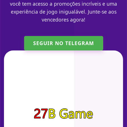
você tem acesso a promoções incríveis e uma
experiência de jogo inigualável. Junte-se aos
vencedores agora!
SEGUIR NO TELEGRAM