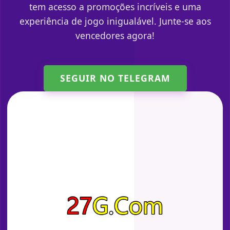
tem acesso a promoções incríveis e uma
experiência de jogo inigualável. Junte-se aos
vencedores agora!
SEGUIR NO TELEGRAM