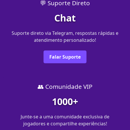
💬 Suporte Direto
Chat
Suporte direto via Telegram, respostas rápidas e
atendimento personalizado!
Falar Suporte
👥 Comunidade VIP
1000+
Junte-se a uma comunidade exclusiva de
jogadores e compartilhe experiências!