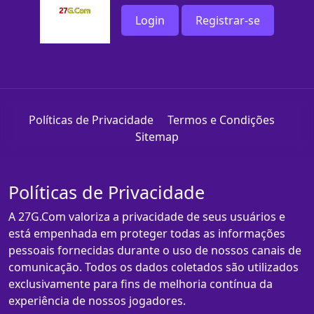
Login
Registrar-se
Políticas de Privacidade
Termos e Condições
Sitemap
Políticas de Privacidade
A 27G.Com valoriza a privacidade de seus usuários e
está empenhada em proteger todas as informações
pessoais fornecidas durante o uso de nossos canais de
comunicação. Todos os dados coletados são utilizados
exclusivamente para fins de melhoria contínua da
experiência de nossos jogadores.