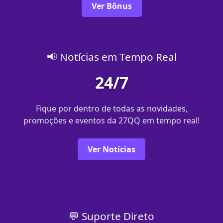
Ver Bônus
📢 Notícias em Tempo Real
24/7
Fique por dentro de todas as novidades,
promoções e eventos da 27QQ em tempo real!
Ver Notícias
💬 Suporte Direto