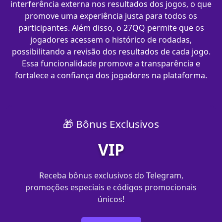
interferência externa nos resultados dos jogos, o que
promove uma experiência justa para todos os
participantes. Além disso, o 27QQ permite que os
jogadores acessem o histórico de rodadas,
possibilitando a revisão dos resultados de cada jogo.
Essa funcionalidade promove a transparência e
fortalece a confiança dos jogadores na plataforma.
🎁 Bônus Exclusivos
VIP
Receba bônus exclusivos do Telegram,
promoções especiais e códigos promocionais
únicos!