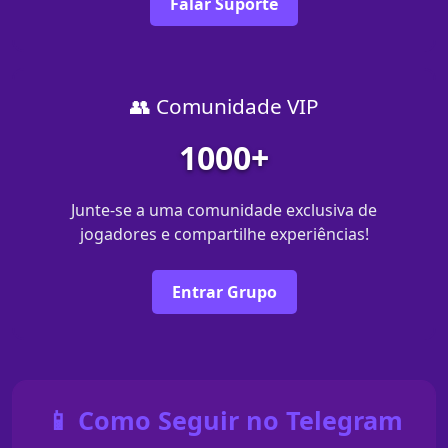
Falar Suporte
👥 Comunidade VIP
1000+
Junte-se a uma comunidade exclusiva de
jogadores e compartilhe experiências!
Entrar Grupo
📱 Como Seguir no Telegram