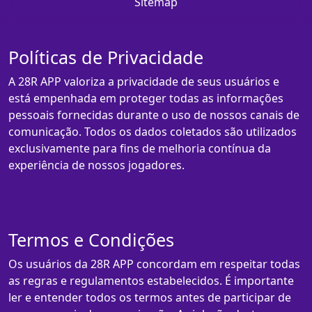
Sitemap
Políticas de Privacidade
A 28R APP valoriza a privacidade de seus usuários e
está empenhada em proteger todas as informações
pessoais fornecidas durante o uso de nossos canais de
comunicação. Todos os dados coletados são utilizados
exclusivamente para fins de melhoria contínua da
experiência de nossos jogadores.
Termos e Condições
Os usuários da 28R APP concordam em respeitar todas
as regras e regulamentos estabelecidos. É importante
ler e entender todos os termos antes de participar de