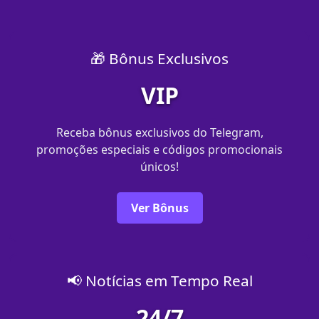
🎁 Bônus Exclusivos
VIP
Receba bônus exclusivos do Telegram,
promoções especiais e códigos promocionais
únicos!
Ver Bônus
📢 Notícias em Tempo Real
24/7