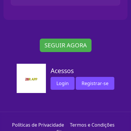
SEGUIR AGORA
Acessos
Login
Registrar-se
Políticas de Privacidade
Termos e Condições