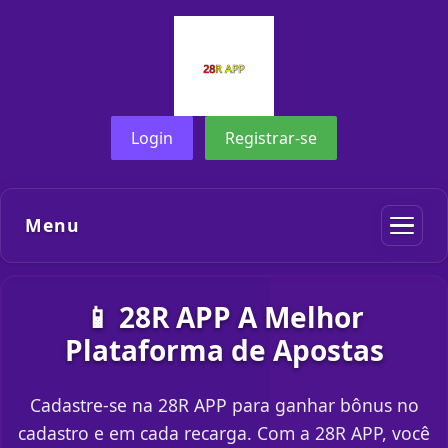
Login
Registrar-se
Menu
📱 28R APP A Melhor
Plataforma de Apostas
Cadastre-se na 28R APP para ganhar bônus no
cadastro e em cada recarga. Com a 28R APP, você