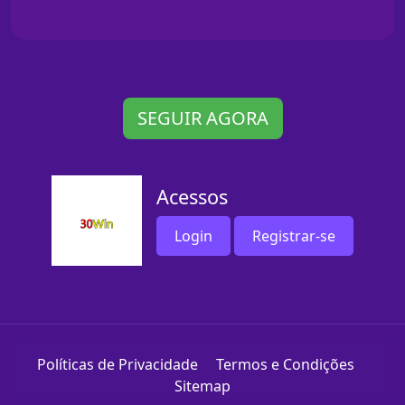
SEGUIR AGORA
Acessos
Login
Registrar-se
Políticas de Privacidade
Termos e Condições
Sitemap