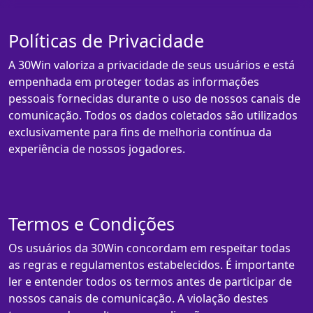
Políticas de Privacidade
A 30Win valoriza a privacidade de seus usuários e está
empenhada em proteger todas as informações
pessoais fornecidas durante o uso de nossos canais de
comunicação. Todos os dados coletados são utilizados
exclusivamente para fins de melhoria contínua da
experiência de nossos jogadores.
Termos e Condições
Os usuários da 30Win concordam em respeitar todas
as regras e regulamentos estabelecidos. É importante
ler e entender todos os termos antes de participar de
nossos canais de comunicação. A violação destes