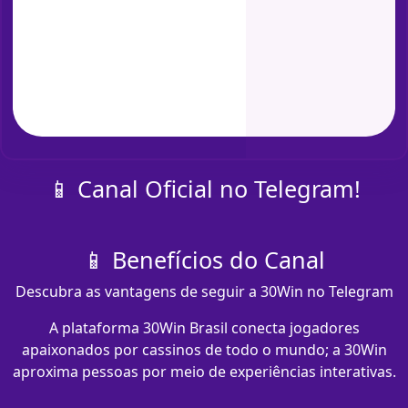
📱 Canal Oficial no Telegram!
📱 Benefícios do Canal
Descubra as vantagens de seguir a 30Win no Telegram
A plataforma 30Win Brasil conecta jogadores
apaixonados por cassinos de todo o mundo; a 30Win
aproxima pessoas por meio de experiências interativas.