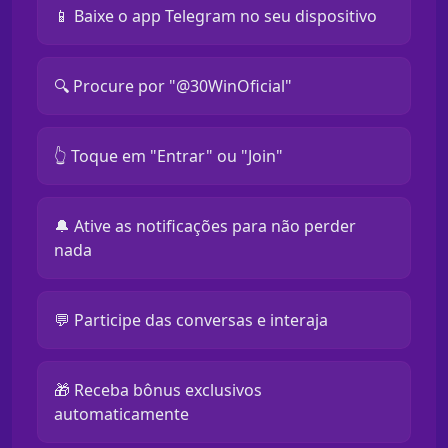
📱 Baixe o app Telegram no seu dispositivo
🔍 Procure por "@30WinOficial"
👆 Toque em "Entrar" ou "Join"
🔔 Ative as notificações para não perder
nada
💬 Participe das conversas e interaja
🎁 Receba bônus exclusivos
automaticamente