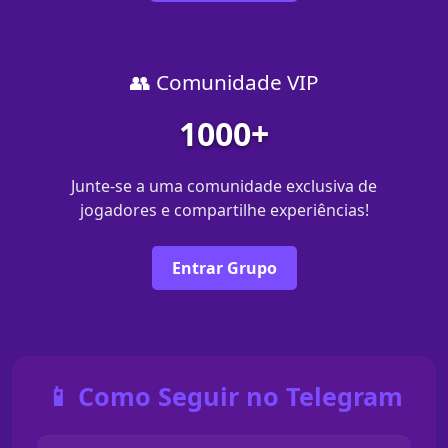
👥 Comunidade VIP
1000+
Junte-se a uma comunidade exclusiva de
jogadores e compartilhe experiências!
Entrar Grupo
📱 Como Seguir no Telegram