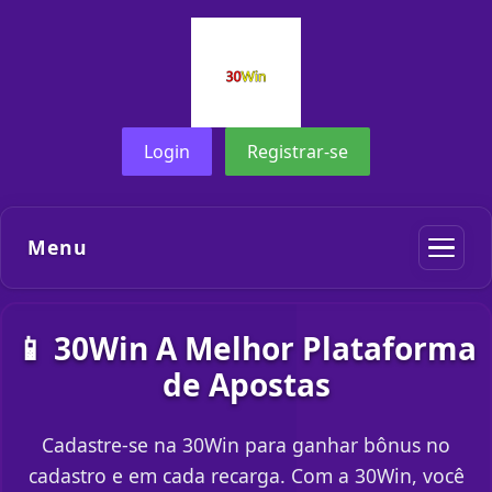
Login
Registrar-se
Menu
📱 30Win A Melhor Plataforma
de Apostas
Cadastre-se na 30Win para ganhar bônus no
cadastro e em cada recarga. Com a 30Win, você