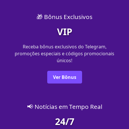
🎁 Bônus Exclusivos
VIP
Receba bônus exclusivos do Telegram,
promoções especiais e códigos promocionais
únicos!
Ver Bônus
📢 Notícias em Tempo Real
24/7