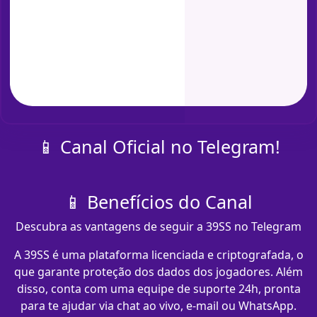
📱 Canal Oficial no Telegram!
📱 Benefícios do Canal
Descubra as vantagens de seguir a 39SS no Telegram
A 39SS é uma plataforma licenciada e criptografada, o
que garante proteção dos dados dos jogadores. Além
disso, conta com uma equipe de suporte 24h, pronta
para te ajudar via chat ao vivo, e-mail ou WhatsApp.