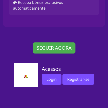
🎁 Receba bônus exclusivos
automaticamente
SEGUIR AGORA
Acessos
Login
Registrar-se