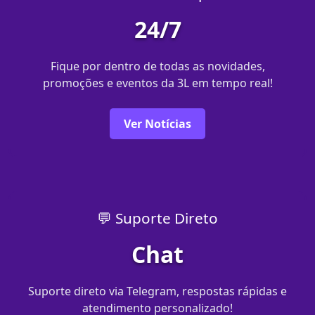
24/7
Fique por dentro de todas as novidades,
promoções e eventos da 3L em tempo real!
Ver Notícias
💬 Suporte Direto
Chat
Suporte direto via Telegram, respostas rápidas e
atendimento personalizado!