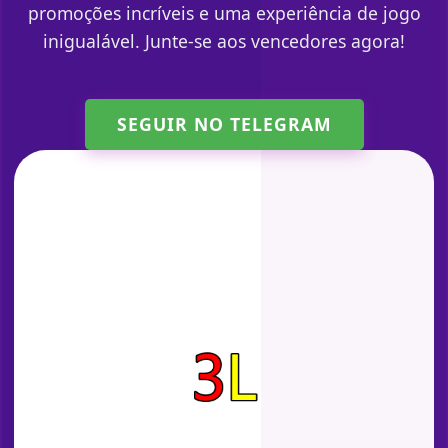
promoções incríveis e uma experiência de jogo
inigualável. Junte-se aos vencedores agora!
SEGUIR NO TELEGRAM