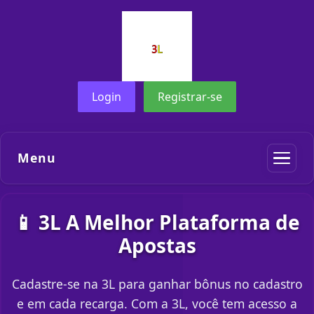
Login
Registrar-se
Menu
📱 3L A Melhor Plataforma de
Apostas
Cadastre-se na 3L para ganhar bônus no cadastro
e em cada recarga. Com a 3L, você tem acesso a