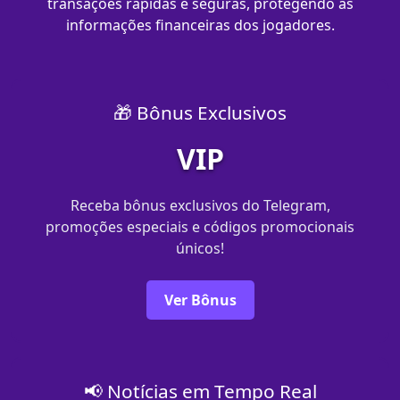
transações rápidas e seguras, protegendo as
informações financeiras dos jogadores.
🎁 Bônus Exclusivos
VIP
Receba bônus exclusivos do Telegram,
promoções especiais e códigos promocionais
únicos!
Ver Bônus
📢 Notícias em Tempo Real