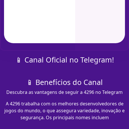
📱 Canal Oficial no Telegram!
📱 Benefícios do Canal
Descubra as vantagens de seguir a 4296 no Telegram
A 4296 trabalha com os melhores desenvolvedores de
jogos do mundo, o que assegura variedade, inovação e
segurança. Os principais nomes incluem