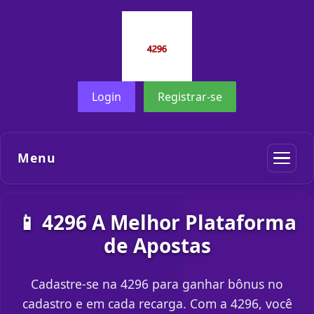
Login
Registrar-se
Menu
📱 4296 A Melhor Plataforma
de Apostas
Cadastre-se na 4296 para ganhar bônus no
cadastro e em cada recarga. Com a 4296, você