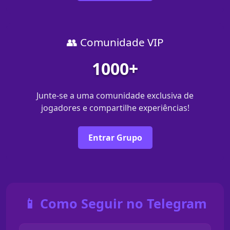
👥 Comunidade VIP
1000+
Junte-se a uma comunidade exclusiva de
jogadores e compartilhe experiências!
Entrar Grupo
📱 Como Seguir no Telegram