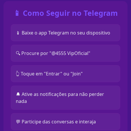
📱 Como Seguir no Telegram
📱 Baixe o app Telegram no seu dispositivo
🔍 Procure por "@4555 VipOficial"
👆 Toque em "Entrar" ou "Join"
🔔 Ative as notificações para não perder
nada
💬 Participe das conversas e interaja