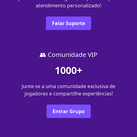
atendimento personalizado!
Falar Suporte
👥 Comunidade VIP
1000+
Junte-se a uma comunidade exclusiva de
jogadores e compartilhe experiências!
Entrar Grupo