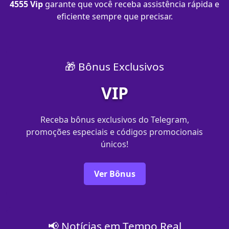
4555 Vip
garante que você receba assistência rápida e
eficiente sempre que precisar.
🎁 Bônus Exclusivos
VIP
Receba bônus exclusivos do Telegram,
promoções especiais e códigos promocionais
únicos!
Ver Bônus
📢 Notícias em Tempo Real