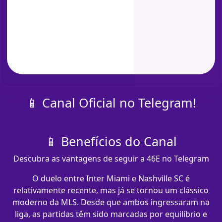
📱 Canal Oficial no Telegram!
📱 Benefícios do Canal
Descubra as vantagens de seguir a 46E no Telegram
O duelo entre Inter Miami e Nashville SC é
relativamente recente, mas já se tornou um clássico
moderno da MLS. Desde que ambos ingressaram na
liga, as partidas têm sido marcadas por equilíbrio e