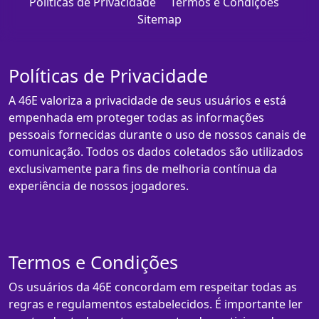
Políticas de Privacidade
Termos e Condições
Sitemap
Políticas de Privacidade
A 46E valoriza a privacidade de seus usuários e está
empenhada em proteger todas as informações
pessoais fornecidas durante o uso de nossos canais de
comunicação. Todos os dados coletados são utilizados
exclusivamente para fins de melhoria contínua da
experiência de nossos jogadores.
Termos e Condições
Os usuários da 46E concordam em respeitar todas as
regras e regulamentos estabelecidos. É importante ler