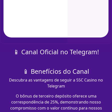
📱 Canal Oficial no Telegram!
📱 Benefícios do Canal
Descubra as vantagens de seguir a 55C Casino no
Telegram
O bônus de terceiro depósito oferece uma
correspondência de 25%, demonstrando nosso
compromisso com o valor contínuo para nossos