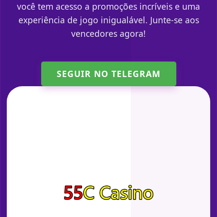
você tem acesso a promoções incríveis e uma
experiência de jogo inigualável. Junte-se aos
vencedores agora!
SEGUIR NO TELEGRAM