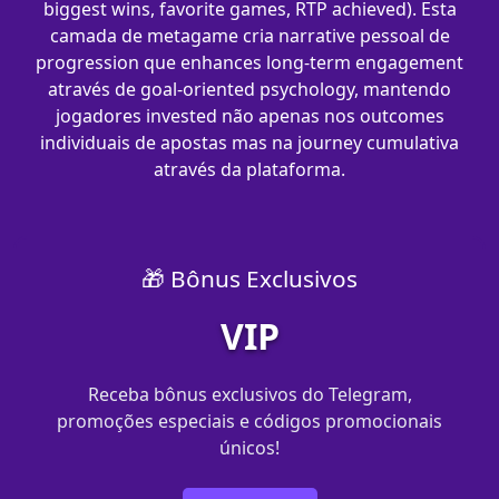
biggest wins, favorite games, RTP achieved). Esta
camada de metagame cria narrative pessoal de
progression que enhances long-term engagement
através de goal-oriented psychology, mantendo
jogadores invested não apenas nos outcomes
individuais de apostas mas na journey cumulativa
através da plataforma.
🎁 Bônus Exclusivos
VIP
Receba bônus exclusivos do Telegram,
promoções especiais e códigos promocionais
únicos!