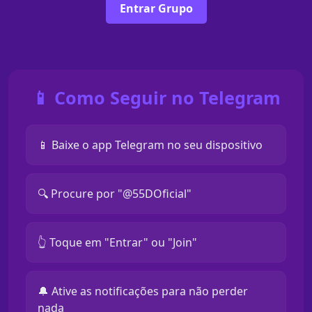
Entrar Grupo
📱 Como Seguir no Telegram
📱 Baixe o app Telegram no seu dispositivo
🔍 Procure por "@55DOficial"
👆 Toque em "Entrar" ou "Join"
🔔 Ative as notificações para não perder
nada