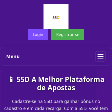
Login
Registrar-se
Menu
📱 55D A Melhor Plataforma
de Apostas
Cadastre-se na 55D para ganhar bônus no
cadastro e em cada recarga. Com a 55D, você tem