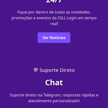
Fique por dentro de todas as novidades,
promoções e eventos da 55LL Login em tempo
real!
Ver Notícias
💬 Suporte Direto
Chat
Suporte direto via Telegram, respostas rápidas e
atendimento personalizado!