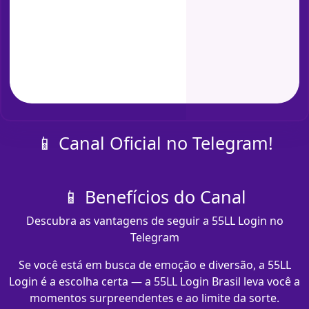
📱 Canal Oficial no Telegram!
📱 Benefícios do Canal
Descubra as vantagens de seguir a 55LL Login no
Telegram
Se você está em busca de emoção e diversão, a 55LL
Login é a escolha certa — a 55LL Login Brasil leva você a
momentos surpreendentes e ao limite da sorte.