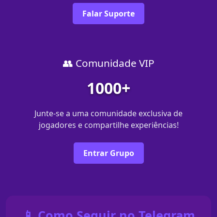
Falar Suporte
👥 Comunidade VIP
1000+
Junte-se a uma comunidade exclusiva de
jogadores e compartilhe experiências!
Entrar Grupo
📱 Como Seguir no Telegram