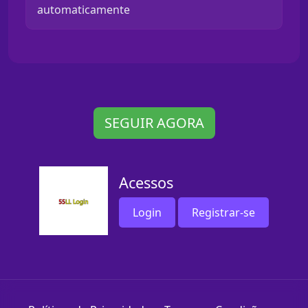
automaticamente
SEGUIR AGORA
Acessos
Login
Registrar-se