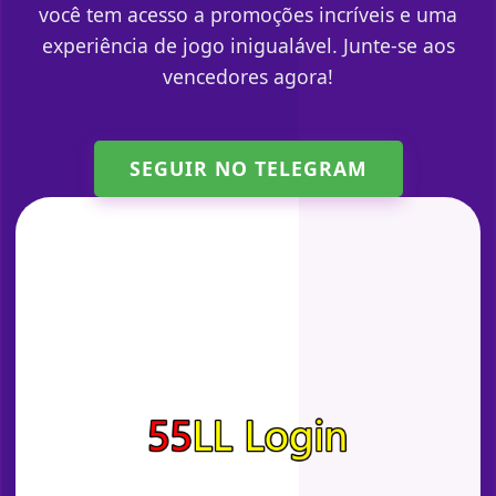
você tem acesso a promoções incríveis e uma
experiência de jogo inigualável. Junte-se aos
vencedores agora!
SEGUIR NO TELEGRAM