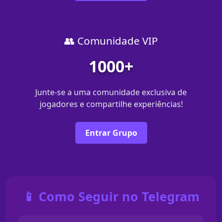
👥 Comunidade VIP
1000+
Junte-se a uma comunidade exclusiva de
jogadores e compartilhe experiências!
Entrar Grupo
📱 Como Seguir no Telegram