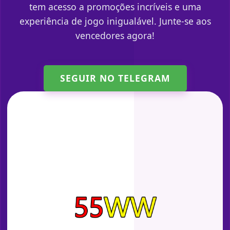
tem acesso a promoções incríveis e uma
experiência de jogo inigualável. Junte-se aos
vencedores agora!
SEGUIR NO TELEGRAM