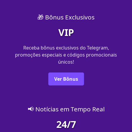
🎁 Bônus Exclusivos
VIP
Receba bônus exclusivos do Telegram,
promoções especiais e códigos promocionais
únicos!
Ver Bônus
📢 Notícias em Tempo Real
24/7