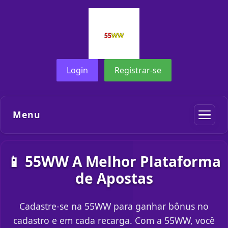
Login
Registrar-se
Menu
📱 55WW A Melhor Plataforma
de Apostas
Cadastre-se na 55WW para ganhar bônus no
cadastro e em cada recarga. Com a 55WW, você