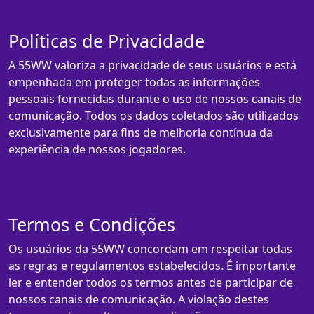
Políticas de Privacidade
A 55WW valoriza a privacidade de seus usuários e está
empenhada em proteger todas as informações
pessoais fornecidas durante o uso de nossos canais de
comunicação. Todos os dados coletados são utilizados
exclusivamente para fins de melhoria contínua da
experiência de nossos jogadores.
Termos e Condições
Os usuários da 55WW concordam em respeitar todas
as regras e regulamentos estabelecidos. É importante
ler e entender todos os termos antes de participar de
nossos canais de comunicação. A violação destes