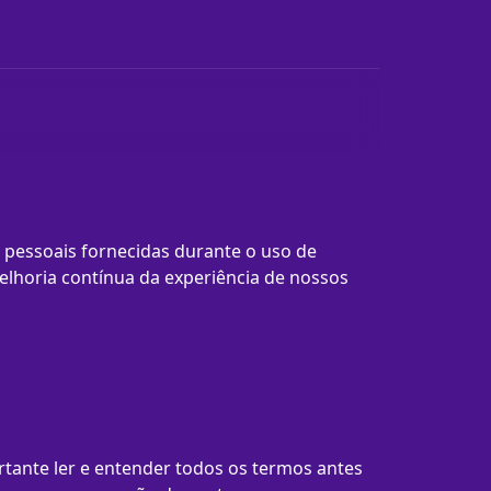
 pessoais fornecidas durante o uso de
elhoria contínua da experiência de nossos
tante ler e entender todos os termos antes