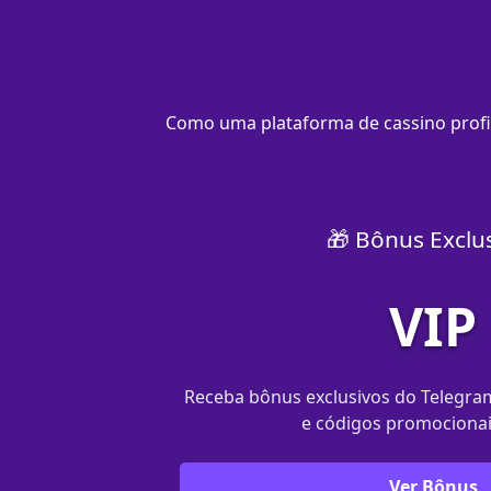
Como uma plataforma de cassino profiss
🎁 Bônus Exclu
VIP
Receba bônus exclusivos do Telegra
e códigos promocionai
Ver Bônus