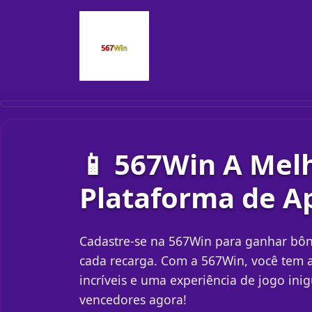
📱 567Win A Mel
Plataforma de A
Cadastre-se na 567Win para ganhar bôn
cada recarga. Com a 567Win, você tem 
incríveis e uma experiência de jogo inig
vencedores agora!