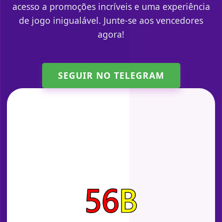
acesso a promoções incríveis e uma experiência
de jogo inigualável. Junte-se aos vencedores
agora!
SEGUIR NO TELEGRAM