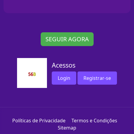
SEGUIR AGORA
Acessos
Login
Registrar-se
Políticas de Privacidade
Termos e Condições
Sitemap