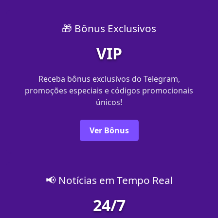
🎁 Bônus Exclusivos
VIP
Receba bônus exclusivos do Telegram,
promoções especiais e códigos promocionais
únicos!
Ver Bônus
📢 Notícias em Tempo Real
24/7