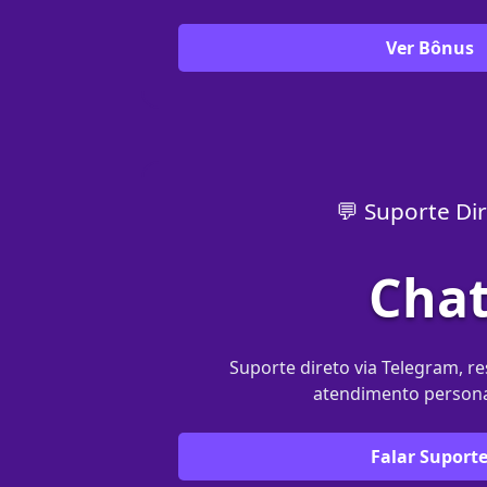
Ver Bônus
💬 Suporte Di
Cha
Suporte direto via Telegram, r
atendimento persona
Falar Suport