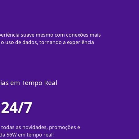
xperiência suave mesmo com conexões mais
 o uso de dados, tornando a experiência
cias em Tempo Real
24/7
e todas as novidades, promoções e
da 56W em tempo real!