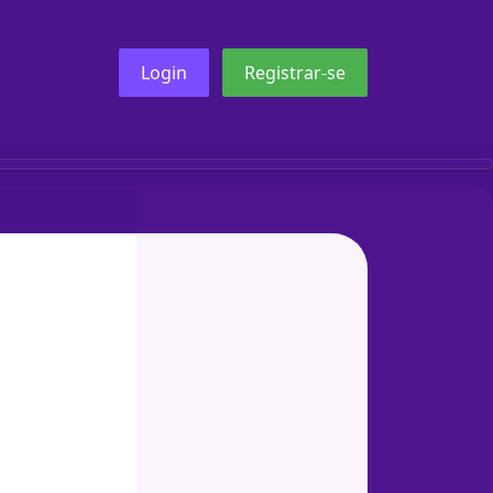
Login
Registrar-se