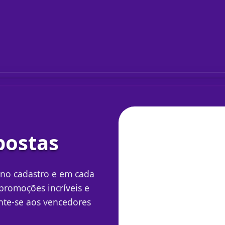
postas
no cadastro e em cada
promoções incríveis e
unte-se aos vencedores