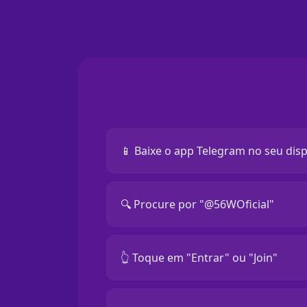
📱 Baixe o app Telegram no seu disp
🔍 Procure por "@56WOficial"
👆 Toque em "Entrar" ou "Join"