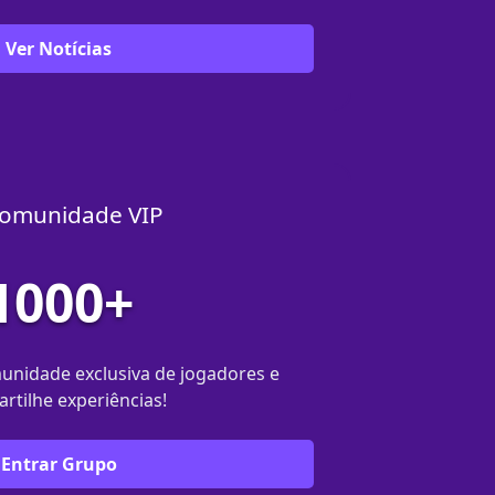
Ver Notícias
Comunidade VIP
1000+
unidade exclusiva de jogadores e
rtilhe experiências!
Entrar Grupo