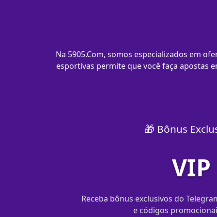
Na 5905.Com, somos especializados em ofere
esportivas permite que você faça apostas em
🎁 Bônus Exclu
VIP
Receba bônus exclusivos do Telegra
e códigos promocionai