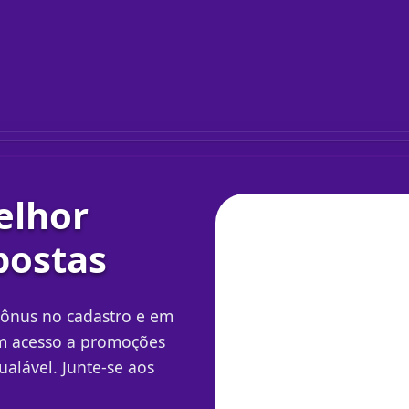
elhor
postas
bônus no cadastro e em
em acesso a promoções
ualável. Junte-se aos