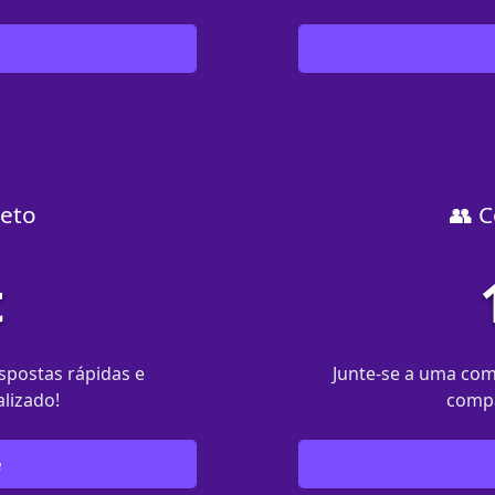
reto
👥 
t
espostas rápidas e
Junte-se a uma com
lizado!
compa
e