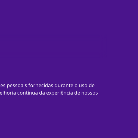
es pessoais fornecidas durante o uso de
elhoria contínua da experiência de nossos