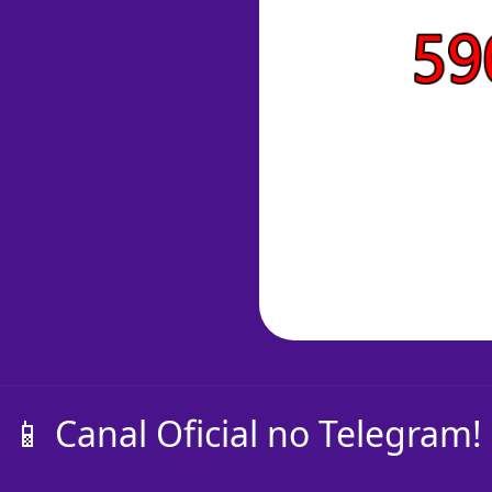
📱 Canal Oficial no Telegram!