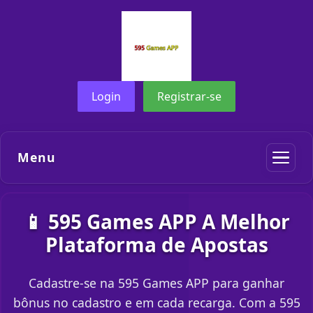
Login
Registrar-se
Menu
📱 595 Games APP A Melhor
Plataforma de Apostas
Cadastre-se na 595 Games APP para ganhar
bônus no cadastro e em cada recarga. Com a 595