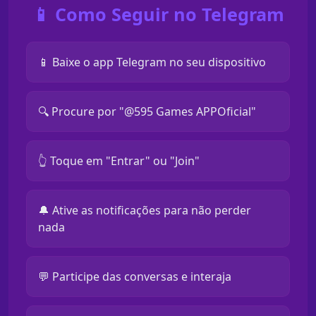
📱 Como Seguir no Telegram
📱 Baixe o app Telegram no seu dispositivo
🔍 Procure por "@595 Games APPOficial"
👆 Toque em "Entrar" ou "Join"
🔔 Ative as notificações para não perder
nada
💬 Participe das conversas e interaja