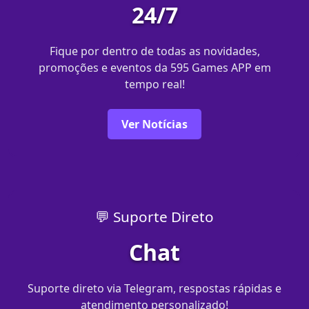
24/7
Fique por dentro de todas as novidades,
promoções e eventos da 595 Games APP em
tempo real!
Ver Notícias
💬 Suporte Direto
Chat
Suporte direto via Telegram, respostas rápidas e
atendimento personalizado!