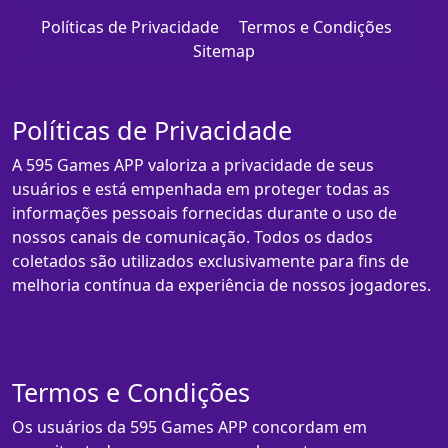
Políticas de Privacidade
Termos e Condições
Sitemap
Políticas de Privacidade
A 595 Games APP valoriza a privacidade de seus
usuários e está empenhada em proteger todas as
informações pessoais fornecidas durante o uso de
nossos canais de comunicação. Todos os dados
coletados são utilizados exclusivamente para fins de
melhoria contínua da experiência de nossos jogadores.
Termos e Condições
Os usuários da 595 Games APP concordam em