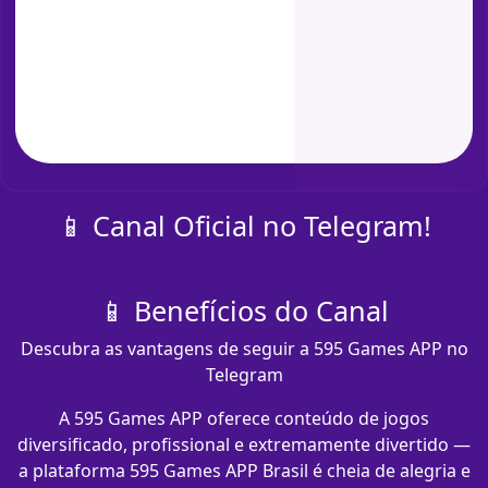
📱 Canal Oficial no Telegram!
📱 Benefícios do Canal
Descubra as vantagens de seguir a 595 Games APP no
Telegram
A 595 Games APP oferece conteúdo de jogos
diversificado, profissional e extremamente divertido —
a plataforma 595 Games APP Brasil é cheia de alegria e