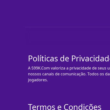
Políticas de Privacida
A 599K.Com valoriza a privacidade de seus
nossos canais de comunicação. Todos os dad
jogadores.
Termos e Condições