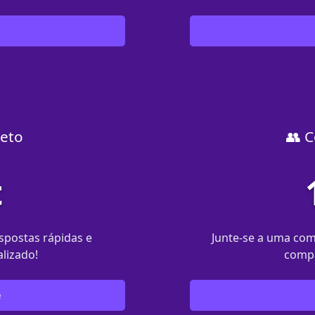
reto
👥 
t
espostas rápidas e
Junte-se a uma com
lizado!
compa
e