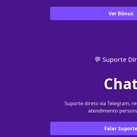
Ver Bônus
💬 Suporte Di
Cha
Suporte direto via Telegram, r
atendimento persona
Falar Suport