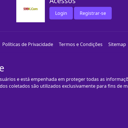
Acessos
Login
Registrar-se
Políticas de Privacidade
Termos e Condições
Sitemap
de
 usuários e está empenhada em proteger todas as informaçõ
os coletados são utilizados exclusivamente para fins de m