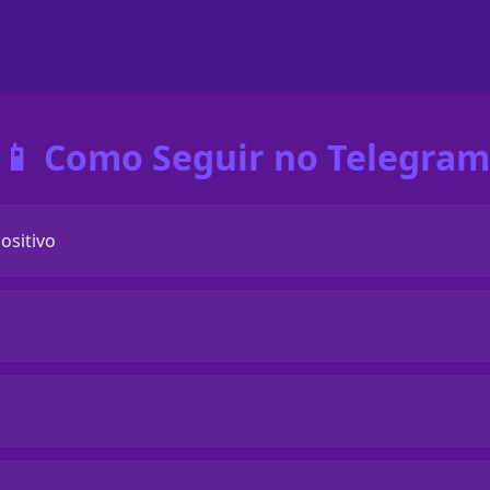
📱 Como Seguir no Telegram
ositivo