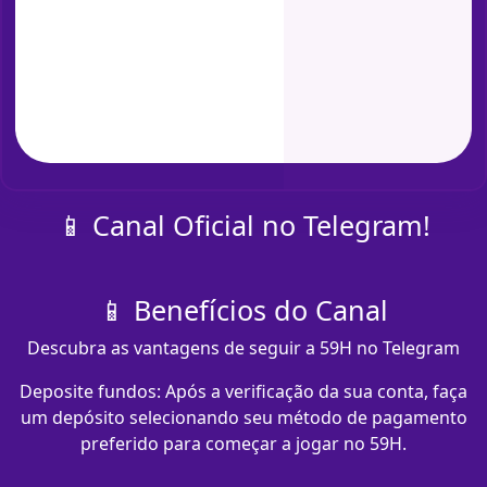
📱 Canal Oficial no Telegram!
📱 Benefícios do Canal
Descubra as vantagens de seguir a 59H no Telegram
Deposite fundos: Após a verificação da sua conta, faça
um depósito selecionando seu método de pagamento
preferido para começar a jogar no 59H.