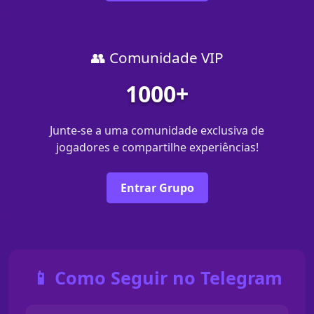
👥 Comunidade VIP
1000+
Junte-se a uma comunidade exclusiva de
jogadores e compartilhe experiências!
Entrar Grupo
📱 Como Seguir no Telegram