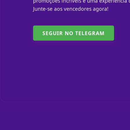
promoções incríveis e uma experiência d
Junte-se aos vencedores agora!
SEGUIR NO TELEGRAM