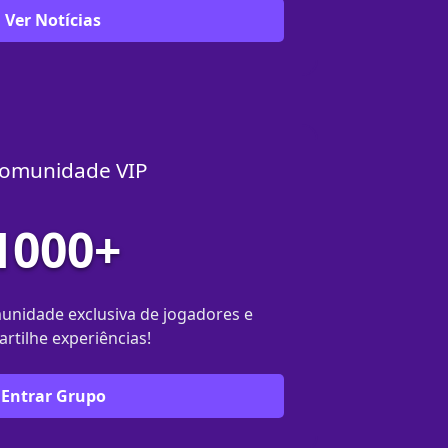
Ver Notícias
Comunidade VIP
1000+
unidade exclusiva de jogadores e
rtilhe experiências!
Entrar Grupo