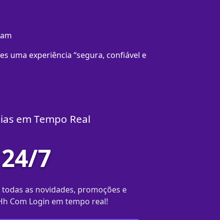
ram
s uma experiência “segura, confiável e
cias em Tempo Real
24/7
e todas as novidades, promoções e
Hh Com Login em tempo real!