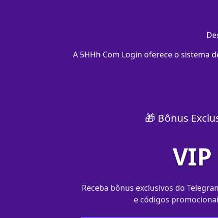
De
A 5HHh Com Login oferece o sistema de
🎁 Bônus Exclu
VIP
Receba bônus exclusivos do Telegra
e códigos promocionai