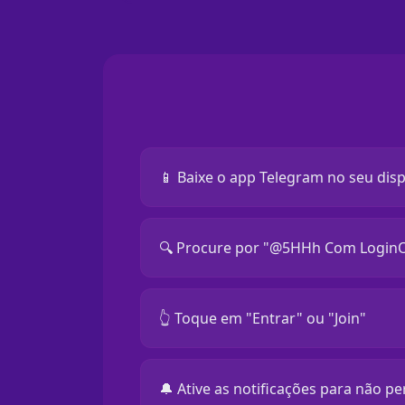
📱 Baixe o app Telegram no seu disp
🔍 Procure por "@5HHh Com LoginOf
👆 Toque em "Entrar" ou "Join"
🔔 Ative as notificações para não p