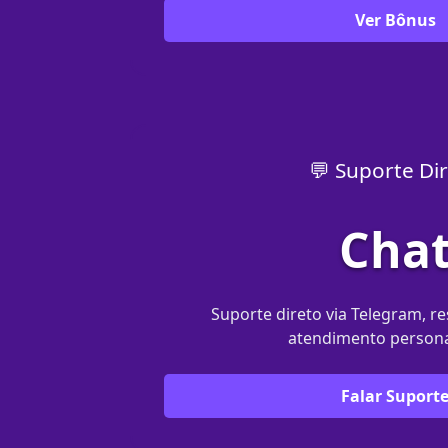
Ver Bônus
💬 Suporte Di
Cha
Suporte direto via Telegram, r
atendimento persona
Falar Suport