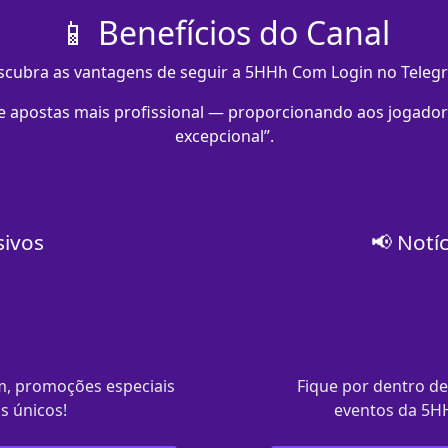
📱 Benefícios do Canal
scubra as vantagens de seguir a 5HHh Com Login no Teleg
 apostas mais profissional — proporcionando aos jogadore
excepcional”.
sivos
📢 Notí
m, promoções especiais
Fique por dentro d
s únicos!
eventos da 5H