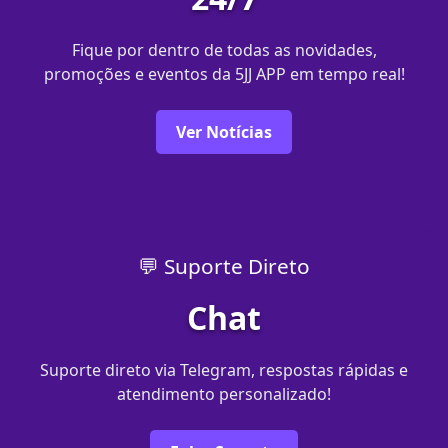
Fique por dentro de todas as novidades,
promoções e eventos da 5JJ APP em tempo real!
Ver Notícias
💬 Suporte Direto
Chat
Suporte direto via Telegram, respostas rápidas e
atendimento personalizado!