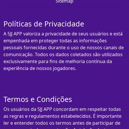
Sitemap
Políticas de Privacidade
A 5JJ APP valoriza a privacidade de seus usuários e está
empenhada em proteger todas as informações
pessoais fornecidas durante o uso de nossos canais de
comunicação. Todos os dados coletados são utilizados
exclusivamente para fins de melhoria contínua da
experiência de nossos jogadores.
Termos e Condições
Os usuários da 5JJ APP concordam em respeitar todas
as regras e regulamentos estabelecidos. É importante
ler e entender todos os termos antes de participar de