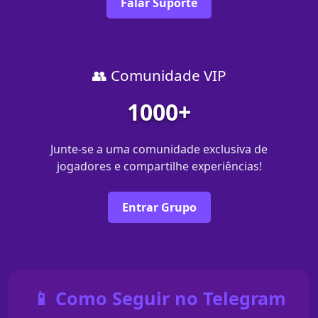
Falar Suporte
👥 Comunidade VIP
1000+
Junte-se a uma comunidade exclusiva de
jogadores e compartilhe experiências!
Entrar Grupo
📱 Como Seguir no Telegram