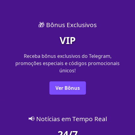
🎁 Bônus Exclusivos
VIP
Receba bônus exclusivos do Telegram,
promoções especiais e códigos promocionais
únicos!
Ver Bônus
📢 Notícias em Tempo Real
24/7