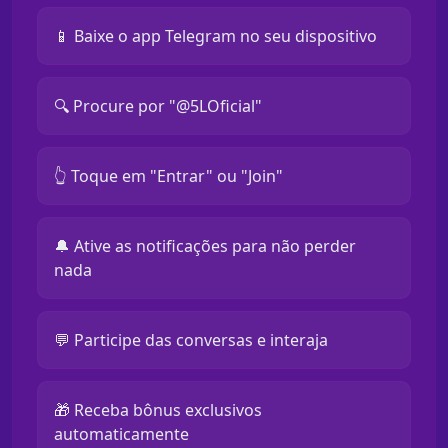
📱 Baixe o app Telegram no seu dispositivo
🔍 Procure por "@5LOficial"
👆 Toque em "Entrar" ou "Join"
🔔 Ative as notificações para não perder
nada
💬 Participe das conversas e interaja
🎁 Receba bônus exclusivos
automaticamente