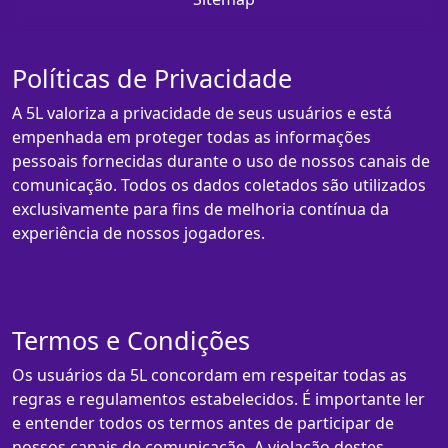
Políticas de Privacidade
A 5L valoriza a privacidade de seus usuários e está
empenhada em proteger todas as informações
pessoais fornecidas durante o uso de nossos canais de
comunicação. Todos os dados coletados são utilizados
exclusivamente para fins de melhoria contínua da
experiência de nossos jogadores.
Termos e Condições
Os usuários da 5L concordam em respeitar todas as
regras e regulamentos estabelecidos. É importante ler
e entender todos os termos antes de participar de
nossos canais de comunicação. A violação destes