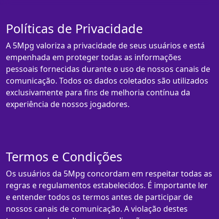
Políticas de Privacidade
A 5Mpg valoriza a privacidade de seus usuários e está
empenhada em proteger todas as informações
pessoais fornecidas durante o uso de nossos canais de
comunicação. Todos os dados coletados são utilizados
exclusivamente para fins de melhoria contínua da
experiência de nossos jogadores.
Termos e Condições
Os usuários da 5Mpg concordam em respeitar todas as
regras e regulamentos estabelecidos. É importante ler
e entender todos os termos antes de participar de
nossos canais de comunicação. A violação destes