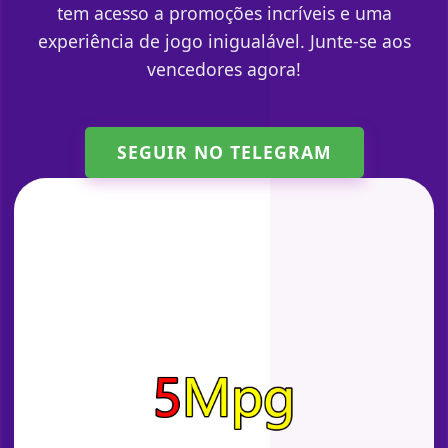
tem acesso a promoções incríveis e uma
experiência de jogo inigualável. Junte-se aos
vencedores agora!
SEGUIR NO TELEGRAM