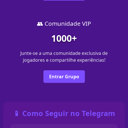
👥 Comunidade VIP
1000+
Junte-se a uma comunidade exclusiva de
jogadores e compartilhe experiências!
Entrar Grupo
📱 Como Seguir no Telegram