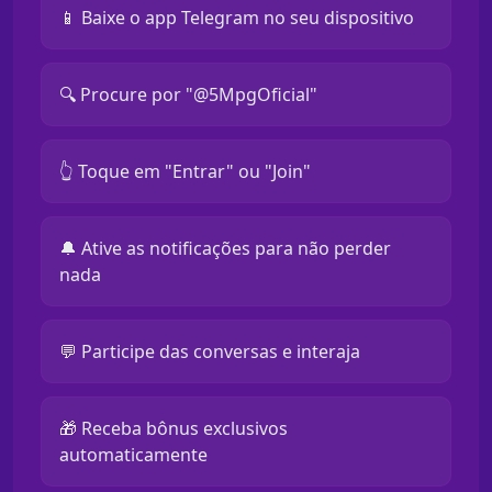
📱 Baixe o app Telegram no seu dispositivo
🔍 Procure por "@5MpgOficial"
👆 Toque em "Entrar" ou "Join"
🔔 Ative as notificações para não perder
nada
💬 Participe das conversas e interaja
🎁 Receba bônus exclusivos
automaticamente