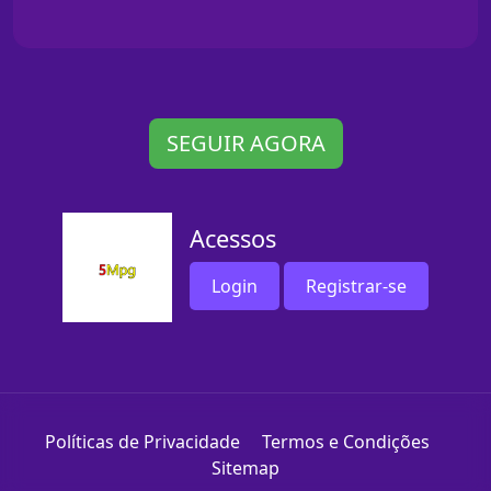
SEGUIR AGORA
Acessos
Login
Registrar-se
Políticas de Privacidade
Termos e Condições
Sitemap