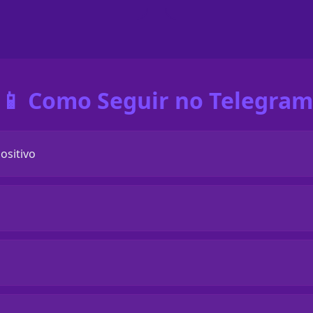
📱 Como Seguir no Telegram
ositivo