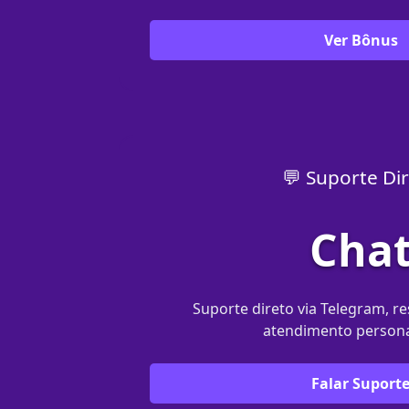
Ver Bônus
💬 Suporte Di
Cha
Suporte direto via Telegram, r
atendimento persona
Falar Suport