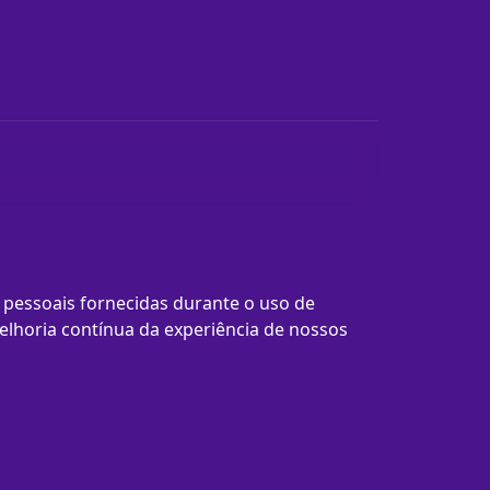
 pessoais fornecidas durante o uso de
elhoria contínua da experiência de nossos