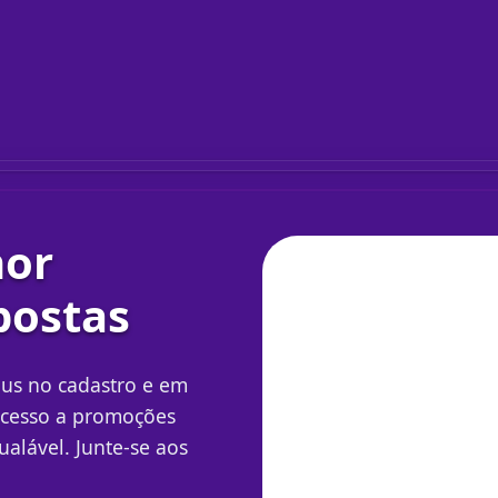
hor
postas
us no cadastro e em
acesso a promoções
ualável. Junte-se aos