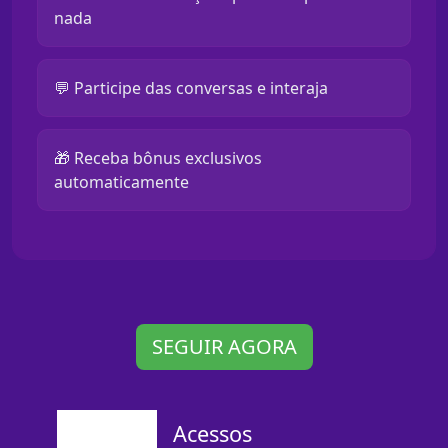
nada
💬 Participe das conversas e interaja
🎁 Receba bônus exclusivos
automaticamente
SEGUIR AGORA
Acessos