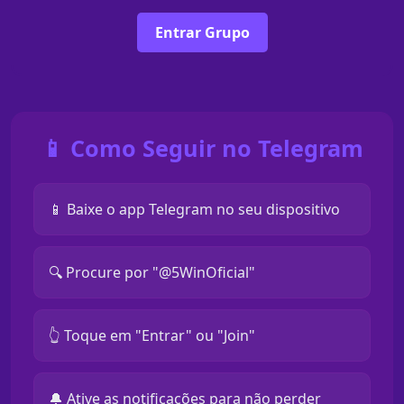
Entrar Grupo
📱 Como Seguir no Telegram
📱 Baixe o app Telegram no seu dispositivo
🔍 Procure por "@5WinOficial"
👆 Toque em "Entrar" ou "Join"
🔔 Ative as notificações para não perder