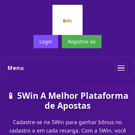
Login
Registrar-se
Menu
📱 5Win A Melhor Plataforma
de Apostas
Cadastre-se na 5Win para ganhar bônus no
cadastro e em cada recarga. Com a 5Win, você