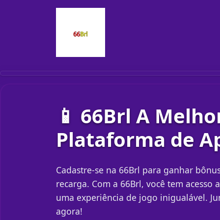
📱 66Brl A Melho
Plataforma de A
Cadastre-se na 66Brl para ganhar bônu
recarga. Com a 66Brl, você tem acesso a
uma experiência de jogo inigualável. J
agora!