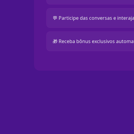
💬 Participe das conversas e interaj
🎁 Receba bônus exclusivos autom