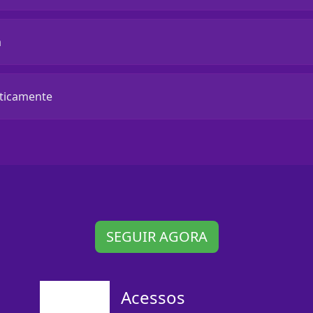
a
aticamente
SEGUIR AGORA
Acessos