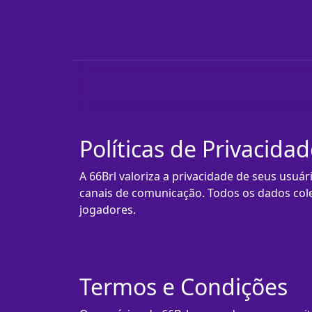
Políticas de Privacida
A 66Brl valoriza a privacidade de seus usu
canais de comunicação. Todos os dados cole
jogadores.
Termos e Condições