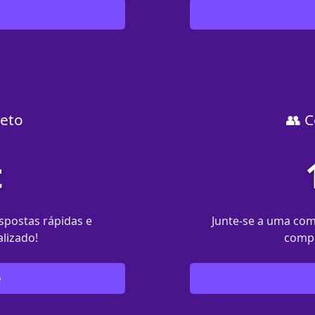
reto
👥 
t
espostas rápidas e
Junte-se a uma com
lizado!
compa
e