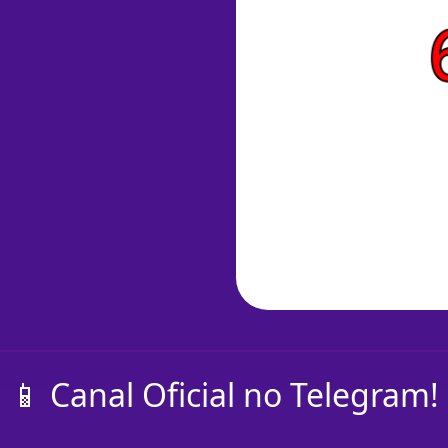
📱 Canal Oficial no Telegram!