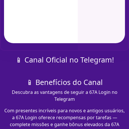
📱 Canal Oficial no Telegram!
📱 Benefícios do Canal
Descubra as vantagens de seguir a 67A Login no
Telegram
Com presentes incríveis para novos e antigos usuários,
a 67A Login oferece recompensas por tarefas —
complete missões e ganhe bônus elevados da 67A