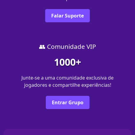
Falar Suporte
👥 Comunidade VIP
1000+
Junte-se a uma comunidade exclusiva de
jogadores e compartilhe experiências!
Entrar Grupo