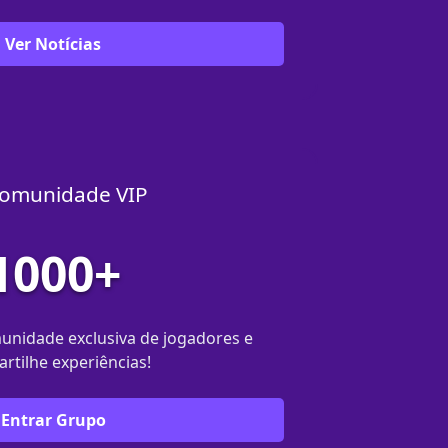
Ver Notícias
Comunidade VIP
1000+
unidade exclusiva de jogadores e
rtilhe experiências!
Entrar Grupo