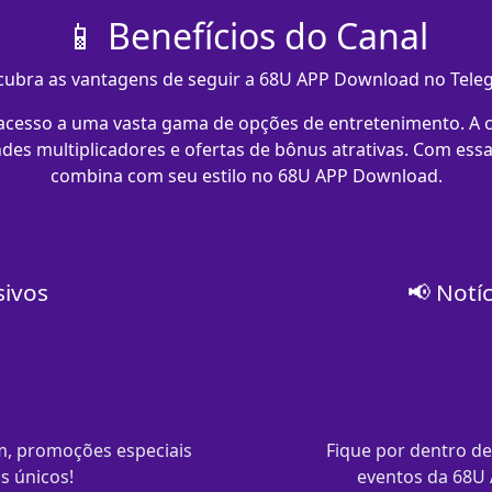
📱 Benefícios do Canal
cubra as vantagens de seguir a 68U APP Download no Tele
cesso a uma vasta gama de opções de entretenimento. A cat
es multiplicadores e ofertas de bônus atrativas. Com ess
combina com seu estilo no 68U APP Download.
sivos
📢 Notí
m, promoções especiais
Fique por dentro d
s únicos!
eventos da 68U