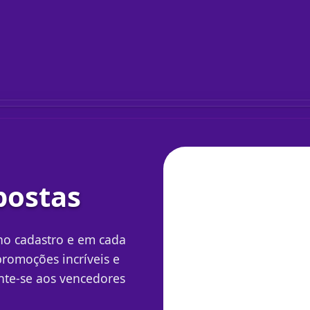
postas
no cadastro e em cada
promoções incríveis e
unte-se aos vencedores