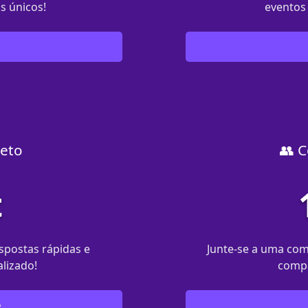
s únicos!
eventos
reto
👥 
t
espostas rápidas e
Junte-se a uma com
lizado!
compa
e