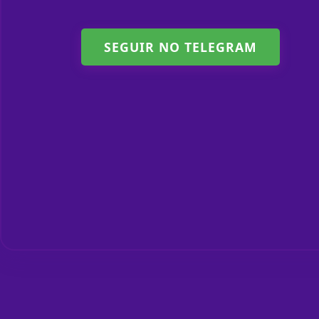
SEGUIR NO TELEGRAM