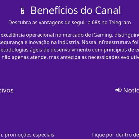
📱 Benefícios do Canal
Descubra as vantagens de seguir a 68X no Telegram
excelência operacional no mercado de iGaming, distinguin
egurança e inovação na indústria. Nossa infraestrutura fo
etodologias ágeis de desenvolvimento com princípios de en
não apenas atende, mas antecipa as necessidades evolut
sivos
📢 Notí
m, promoções especiais
Fique por dentro d