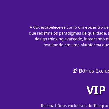
A 68X estabelece-se como um epicentro de 
que redefine os paradigmas de qualidade, s
design thinking avançado, integrando m
resultando em uma plataforma que 
🎁 Bônus Exclu
VIP
Receba bônus exclusivos do Telegra