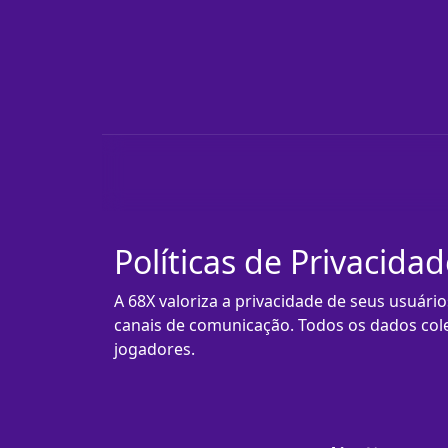
Políticas de Privacida
A 68X valoriza a privacidade de seus usuár
canais de comunicação. Todos os dados cole
jogadores.