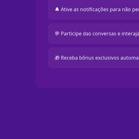
🔔 Ative as notificações para não p
💬 Participe das conversas e interaj
🎁 Receba bônus exclusivos autom