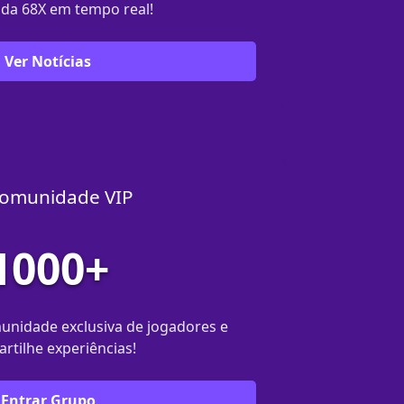
 da 68X em tempo real!
Ver Notícias
Comunidade VIP
1000+
unidade exclusiva de jogadores e
rtilhe experiências!
Entrar Grupo