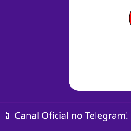
📱 Canal Oficial no Telegram!