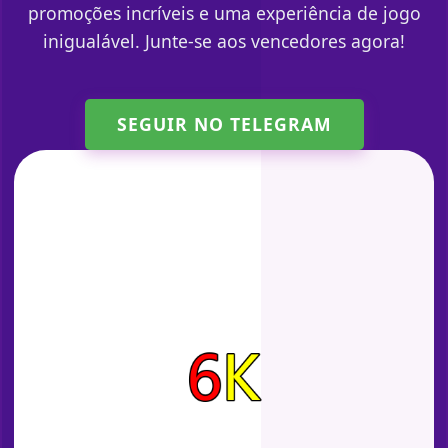
promoções incríveis e uma experiência de jogo
inigualável. Junte-se aos vencedores agora!
SEGUIR NO TELEGRAM