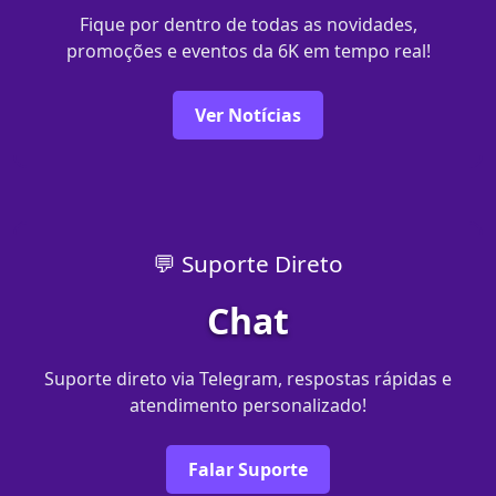
Fique por dentro de todas as novidades,
promoções e eventos da 6K em tempo real!
Ver Notícias
💬 Suporte Direto
Chat
Suporte direto via Telegram, respostas rápidas e
atendimento personalizado!
Falar Suporte