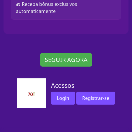
🎁 Receba bônus exclusivos
automaticamente
SEGUIR AGORA
Acessos
Login
Registrar-se