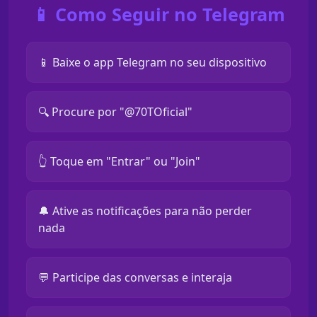
📱 Como Seguir no Telegram
📱 Baixe o app Telegram no seu dispositivo
🔍 Procure por "@70TOficial"
👆 Toque em "Entrar" ou "Join"
🔔 Ative as notificações para não perder
nada
💬 Participe das conversas e interaja