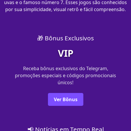
uvas e o famoso número 7. Esses jogos são conhecidos
por sua simplicidade, visual retrô e fácil compreensão.
🎁 Bônus Exclusivos
VIP
Receba bônus exclusivos do Telegram,
promoções especiais e códigos promocionais
únicos!
Ver Bônus
📢 Notícias em Tempo Real