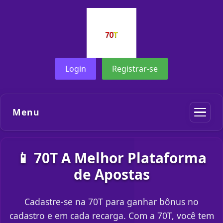
Login
Registrar-se
Menu
📱 70T A Melhor Plataforma
de Apostas
Cadastre-se na 70T para ganhar bônus no
cadastro e em cada recarga. Com a 70T, você tem