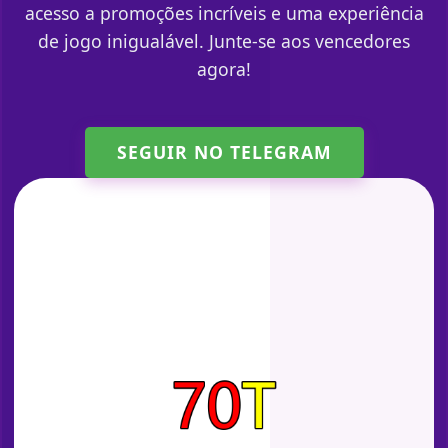
acesso a promoções incríveis e uma experiência
de jogo inigualável. Junte-se aos vencedores
agora!
SEGUIR NO TELEGRAM