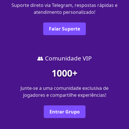
Suporte direto via Telegram, respostas rápidas e
atendimento personalizado!
Falar Suporte
👥 Comunidade VIP
1000+
Junte-se a uma comunidade exclusiva de
jogadores e compartilhe experiências!
Entrar Grupo