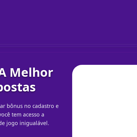
 A Melhor
postas
ar bônus no cadastro e
você tem acesso a
e jogo inigualável.