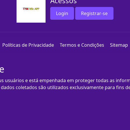
Acessos
Login
Registrar-se
Políticas de Privacidade
Termos e Condições
Sitemap
de
eus usuários e está empenhada em proteger todas as infor
dados coletados são utilizados exclusivamente para fins d