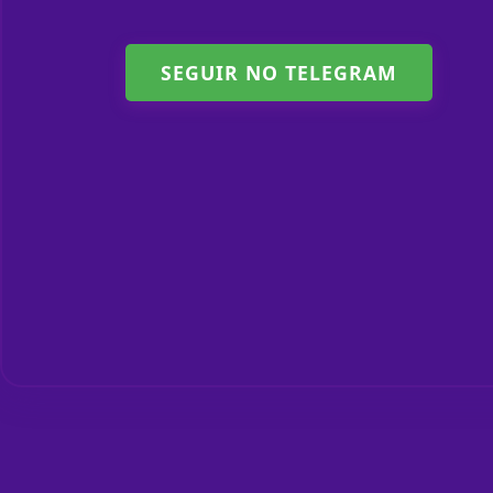
SEGUIR NO TELEGRAM