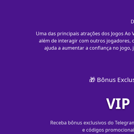
D
Uma das principais atrações dos Jogos Ao V
além de interagir com outros jogadores, 
ajuda a aumentar a confiança no jogo, 
🎁 Bônus Exclu
VIP
Receba bônus exclusivos do Telegra
e códigos promocionai