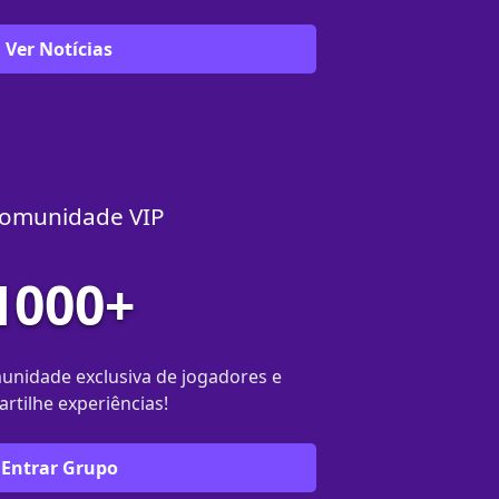
Ver Notícias
Comunidade VIP
1000+
unidade exclusiva de jogadores e
rtilhe experiências!
Entrar Grupo