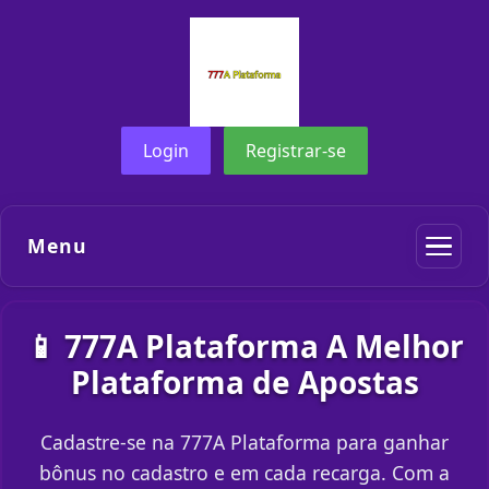
Login
Registrar-se
Menu
📱 777A Plataforma A Melhor
Plataforma de Apostas
Cadastre-se na 777A Plataforma para ganhar
bônus no cadastro e em cada recarga. Com a