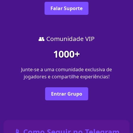
Falar Suporte
👥 Comunidade VIP
1000+
Junte-se a uma comunidade exclusiva de
jogadores e compartilhe experiências!
Entrar Grupo
📱 Como Seguir no Telegram