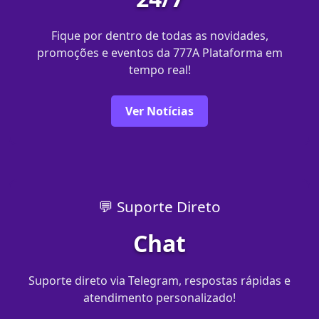
Fique por dentro de todas as novidades,
promoções e eventos da 777A Plataforma em
tempo real!
Ver Notícias
💬 Suporte Direto
Chat
Suporte direto via Telegram, respostas rápidas e
atendimento personalizado!