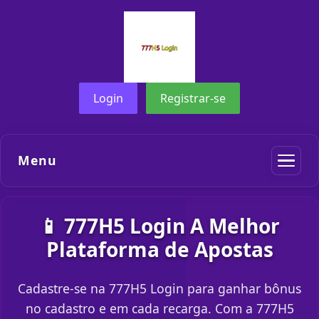
Login
Registrar-se
Menu
📱 777H5 Login A Melhor
Plataforma de Apostas
Cadastre-se na 777H5 Login para ganhar bônus
no cadastro e em cada recarga. Com a 777H5