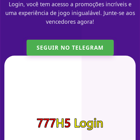
Login, você tem acesso a promoções incríveis e
uma experiência de jogo inigualável. Junte-se aos
vencedores agora!
SEGUIR NO TELEGRAM