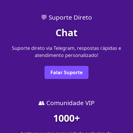
💬 Suporte Direto
Chat
Suporte direto via Telegram, respostas rápidas e
atendimento personalizado!
Falar Suporte
👥 Comunidade VIP
1000+