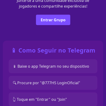
Junte-se a uma comunidade exclusiva de
jogadores e compartilhe experiências!
Entrar Grupo
📱 Como Seguir no Telegram
📱 Baixe o app Telegram no seu dispositivo
🔍 Procure por "@777H5 LoginOficial"
👆 Toque em "Entrar" ou "Join"